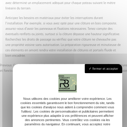
avez déterminé un emplacement adéquat pour chaque poteau suivant le mètre
linéaire du terrain.
Anticipez les besoins en matériaux pour éviter les interruptions durant
l’installation. Par exemple, si vous avez opté pour une clôture en bois composite,
assurez-vous d’avoir les panneaux et fixations nécessaires. Tenez compte des
éventuels renforts ou joints, surtout si la clôture dépasse une hauteur significative.
Recherchez les droits de passage ou vérifiez que votre clôture ne chevauche pas
une propriété voisine sans autorisation. La préparation rigoureuse et minutieuse de
ces éléments en amont rendra votre installation de clôtures et portails fluide et
bien encadrée.
Previous:
Créer une allée de jardin esthétique
Next:
Les étapes pour une installation clôture
Fermer et accepter
et fonctionnelle
réussie
Navigation
de
l’article
Nous utilisons des cookies pour améliorer votre expérience. Les
Accueil
cookies essentiels garantissent le bon fonctionnement du site, tandis
que les cookies d'analyse nous aident à comprendre comment vous
Conception
l'utilisez. Les cookies de personnalisation et publicitaires permettent
une expérience plus adaptée à vos préférences et peuvent afficher
Aménagement extérieur
des annonces pertinentes. Vous contrôlez vos cookies via les
Contact
paramètres du navigateur. En continuant, vous acceptez notre