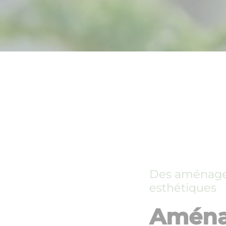
Des aménage
esthétiques
Amén