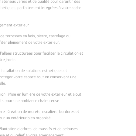
atériaux variés et de qualité pour garantir des
sthétiques, parfaitement intégrées à votre cadre
gement extérieur
 de terrasses en bois, pierre, carrelage ou
iter pleinement de votre extérieur.
’allées structurées pour faciliter la circulation et
re jardin.
: Installation de solutions esthétiques et
rotéger votre espace tout en conservant une
lle.
ion : Mise en lumière de votre extérieur et ajout
ifs pour une ambiance chaleureuse.
e : Création de murets, escaliers, bordures et
our un extérieur bien organisé.
Plantation d’arbres, de massifs et de pelouses
 vie et du relief à votre aménagement.