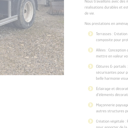
Nous travaillons avec des m
réalisations durables et e
de vie.
Nos prestations en aména
Terrasses : Création
composite pour prof
Allées : Conception d
mettre en valeur vot
Clôtures & portails 
sécurisantes pour p
belle harmonie visue
Éclairage et décorat
d’éléments décorat
Maçonnerie paysagèr
autres structures p
Création végétale : 
pour apporter de la